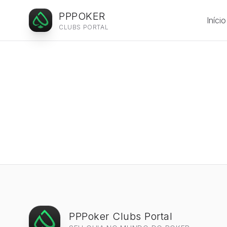
PPPOKER
Início
CLUBS PORTAL
PPPoker Clubs Portal