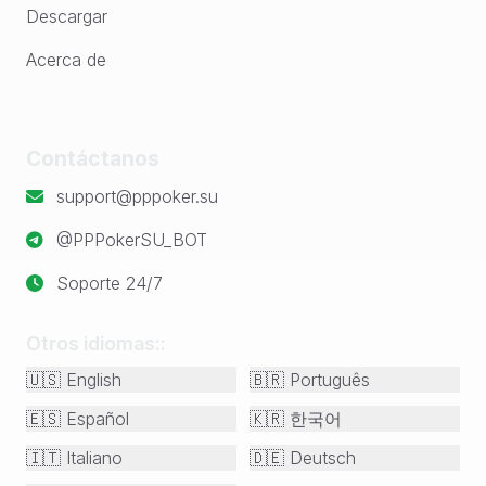
Descargar
Acerca de
Contáctanos
support@pppoker.su
@PPPokerSU_BOT
Soporte 24/7
Otros idiomas:
:
🇺🇸
English
🇧🇷
Português
🇪🇸
Español
🇰🇷
한국어
🇮🇹
Italiano
🇩🇪
Deutsch