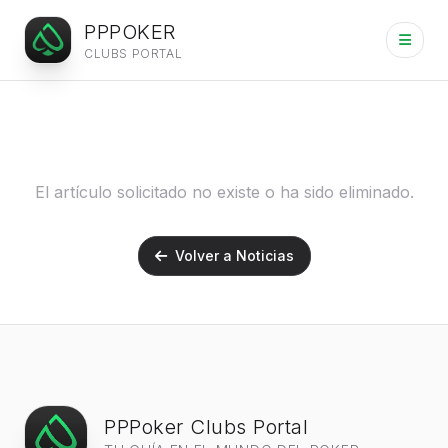
PPPOKER
CLUBS PORTAL
Artículo no encontrado
El artículo solicitado no existe o ha sido eliminado.
Volver a Noticias
PPPoker Clubs Portal