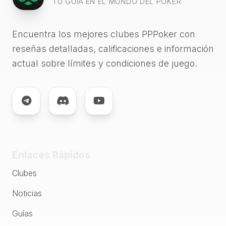
TU GUÍA EN EL MUNDO DEL POKER
Encuentra los mejores clubes PPPoker con
reseñas detalladas, calificaciones e información
actual sobre límites y condiciones de juego.
Enlaces Rápidos
Clubes
Noticias
Guías