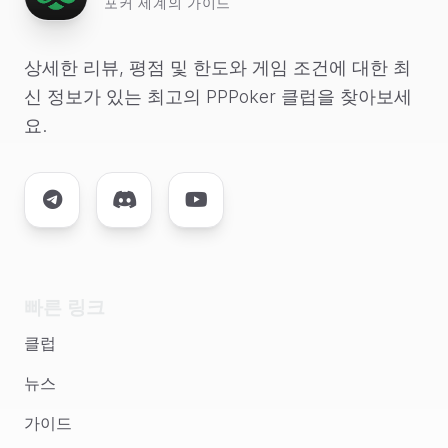
포커 세계의 가이드
상세한 리뷰, 평점 및 한도와 게임 조건에 대한 최
신 정보가 있는 최고의 PPPoker 클럽을 찾아보세
요.
빠른 링크
클럽
뉴스
가이드