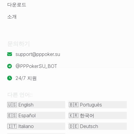
다운로드
소개
문의하기
support@pppoker.su
@PPPokerSU_BOT
24/7 지원
다른 언어:
:
🇺🇸
English
🇧🇷
Português
🇪🇸
Español
🇰🇷
한국어
🇮🇹
Italiano
🇩🇪
Deutsch