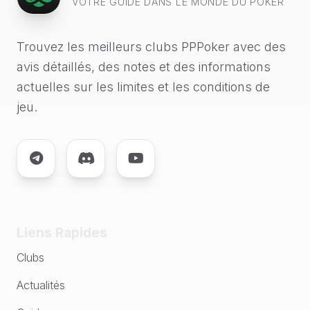
VOTRE GUIDE DANS LE MONDE DU POKER
Trouvez les meilleurs clubs PPPoker avec des
avis détaillés, des notes et des informations
actuelles sur les limites et les conditions de
jeu.
Liens Rapides
Clubs
Actualités