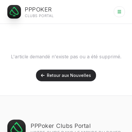
PPPOKER
CLUBS PORTAL
Article non trouvé
L'article demandé n'existe pas ou a été supprimé.
Retour aux Nouvelles
PPPoker Clubs Portal