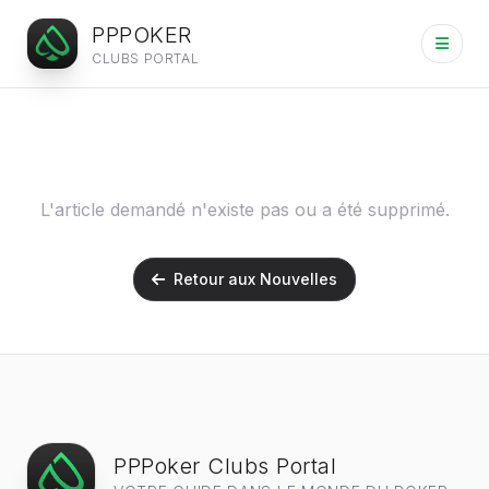
PPPOKER
CLUBS PORTAL
Article non trouvé
L'article demandé n'existe pas ou a été supprimé.
Retour aux Nouvelles
PPPoker Clubs Portal