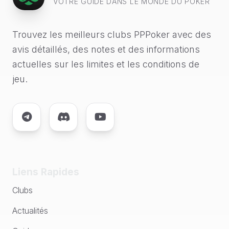
VOTRE GUIDE DANS LE MONDE DU POKER
Trouvez les meilleurs clubs PPPoker avec des
avis détaillés, des notes et des informations
actuelles sur les limites et les conditions de
jeu.
Liens Rapides
Clubs
Actualités