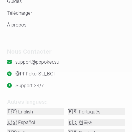
Guides
Télécharger
À propos
Nous Contacter
support@pppoker.su
@PPPokerSU_BOT
Support 24/7
Autres langues:
:
🇺🇸
English
🇧🇷
Português
🇪🇸
Español
🇰🇷
한국어