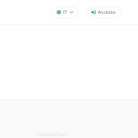
IT
Accesso
Contattaci