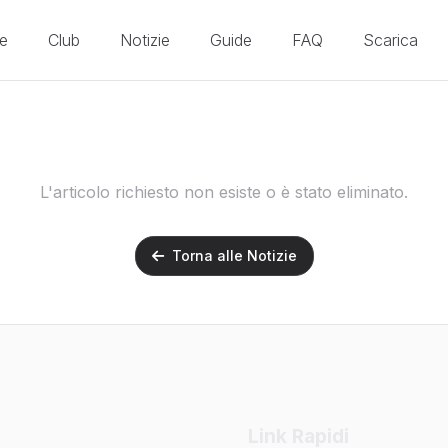
e
Club
Notizie
Guide
FAQ
Scarica
Articolo non trovato
L'articolo richiesto non esiste o è stato eliminato.
Torna alle Notizie
Link Rapidi