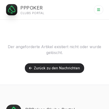
PPPOKER
CLUBS PORTAL
Artikel nicht gefunden
Der angeforderte Artikel existiert nicht oder wurde
gelöscht.
Zurück zu den Nachrichten