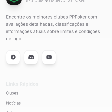
SEU GUIA NO MUNDO DO POKER
Encontre os melhores clubes PPPoker com
avaliações detalhadas, classificações e
informações atuais sobre limites e condições
de jogo.
Links Rápidos
Clubes
Notícias