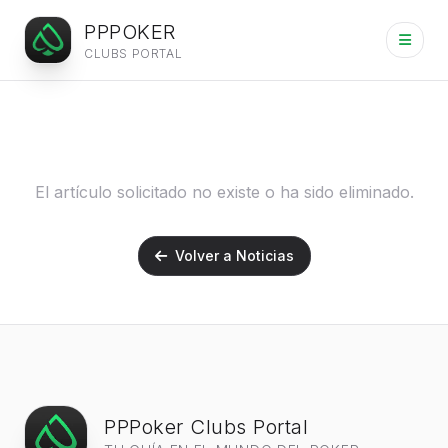
PPPOKER
CLUBS PORTAL
Artículo no encontrado
El artículo solicitado no existe o ha sido eliminado.
Volver a Noticias
PPPoker Clubs Portal