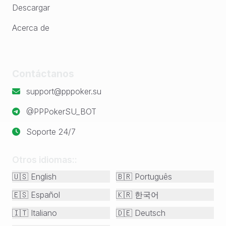
Descargar
Acerca de
Contáctanos
support@pppoker.su
@PPPokerSU_BOT
Soporte 24/7
Otros idiomas:
:
🇺🇸
English
🇧🇷
Português
🇪🇸
Español
🇰🇷
한국어
🇮🇹
Italiano
🇩🇪
Deutsch