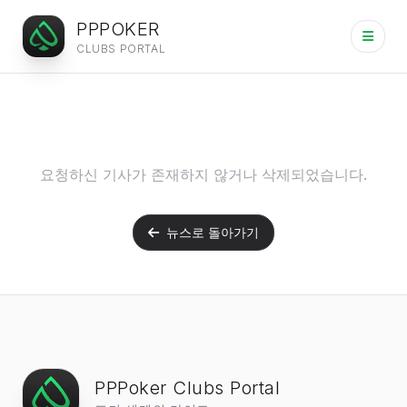
PPPOKER
CLUBS PORTAL
기사를 찾을 수 없습니다
요청하신 기사가 존재하지 않거나 삭제되었습니다.
뉴스로 돌아가기
PPPoker Clubs Portal