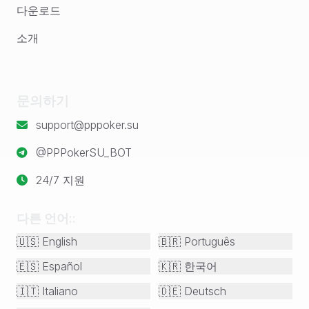
다운로드
소개
문의하기
support@pppoker.su
@PPPokerSU_BOT
24/7 지원
다른 언어:
:
🇺🇸
English
🇧🇷
Português
🇪🇸
Español
🇰🇷
한국어
🇮🇹
Italiano
🇩🇪
Deutsch