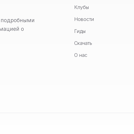
Клубы
Новости
с подробными
мацией о
Гиды
Скачать
О нас