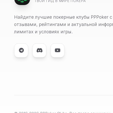
ТВОЙ ГИД В МИРЕ ПОКЕРА
Найдите лучшие покерные клубы PPPoker 
отзывами, рейтингами и актуальной инфор
лимитах и условиях игры.