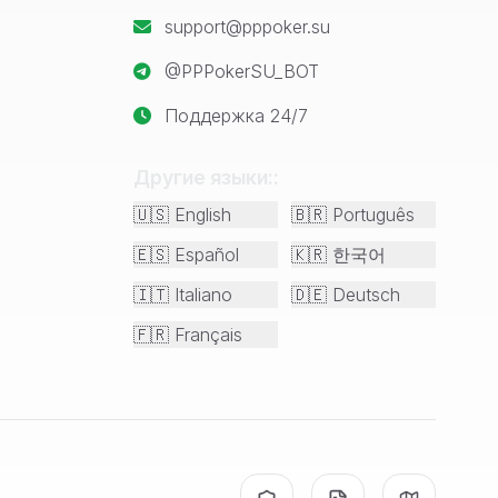
support@pppoker.su
@PPPokerSU_BOT
Поддержка 24/7
Другие языки:
:
🇺🇸
English
🇧🇷
Português
🇪🇸
Español
🇰🇷
한국어
🇮🇹
Italiano
🇩🇪
Deutsch
🇫🇷
Français