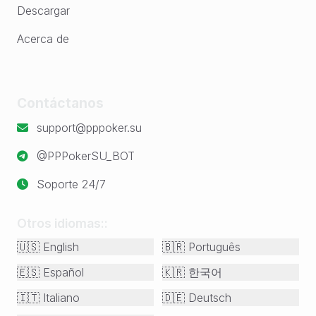
Descargar
Acerca de
Contáctanos
support@pppoker.su
@PPPokerSU_BOT
Soporte 24/7
Otros idiomas:
:
🇺🇸
English
🇧🇷
Português
🇪🇸
Español
🇰🇷
한국어
🇮🇹
Italiano
🇩🇪
Deutsch