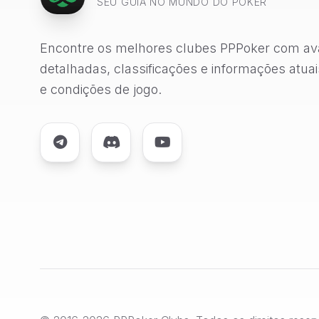
SEU GUIA NO MUNDO DO POKER
Encontre os melhores clubes PPPoker com av
detalhadas, classificações e informações atuai
e condições de jogo.