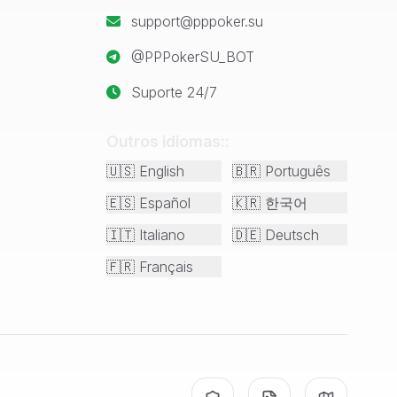
support@pppoker.su
@PPPokerSU_BOT
Suporte 24/7
Outros idiomas:
:
🇺🇸
English
🇧🇷
Português
🇪🇸
Español
🇰🇷
한국어
🇮🇹
Italiano
🇩🇪
Deutsch
🇫🇷
Français