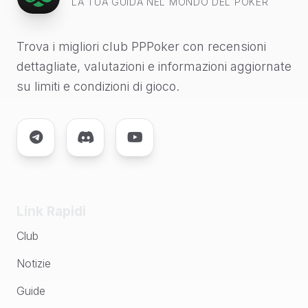
LA TUA GUIDA NEL MONDO DEL POKER
Trova i migliori club PPPoker con recensioni
dettagliate, valutazioni e informazioni aggiornate
su limiti e condizioni di gioco.
Link Rapidi
Club
Notizie
Guide