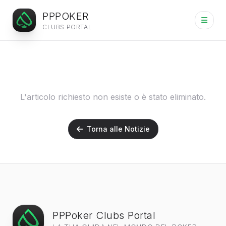
PPPOKER
CLUBS PORTAL
Articolo non trovato
L'articolo richiesto non esiste o è stato eliminato.
Torna alle Notizie
PPPoker Clubs Portal