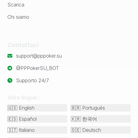
Scarica
Chi siamo
Contattaci
support@pppoker.su
@PPPokerSU_BOT
Supporto 24/7
Altre lingue:
:
🇺🇸
English
🇧🇷
Português
🇪🇸
Español
🇰🇷
한국어
🇮🇹
Italiano
🇩🇪
Deutsch