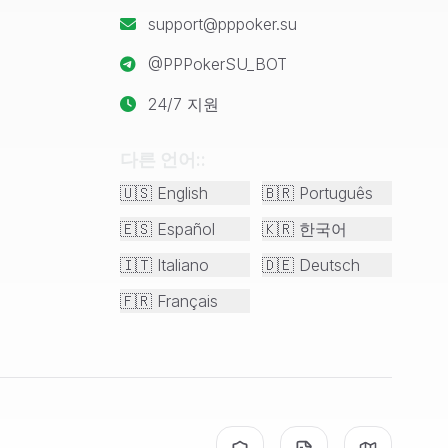
support@pppoker.su
@PPPokerSU_BOT
24/7 지원
다른 언어:
:
🇺🇸
English
🇧🇷
Português
🇪🇸
Español
🇰🇷
한국어
🇮🇹
Italiano
🇩🇪
Deutsch
🇫🇷
Français