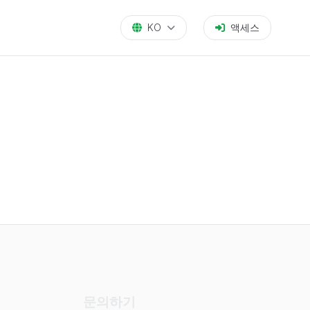
KO
액세스
문의하기