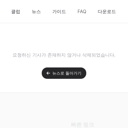
클럽
뉴스
가이드
FAQ
다운로드
기사를 찾을 수 없습니다
요청하신 기사가 존재하지 않거나 삭제되었습니다.
뉴스로 돌아가기
빠른 링크