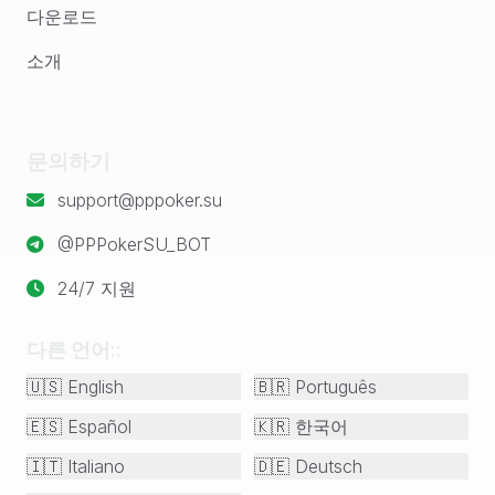
다운로드
소개
문의하기
support@pppoker.su
@PPPokerSU_BOT
24/7 지원
다른 언어:
:
🇺🇸
English
🇧🇷
Português
🇪🇸
Español
🇰🇷
한국어
🇮🇹
Italiano
🇩🇪
Deutsch