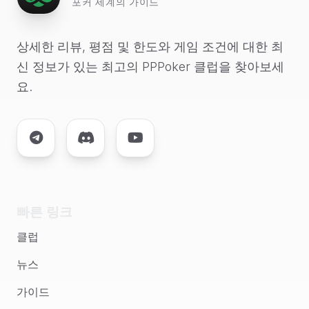
포커 세계의 가이드
상세한 리뷰, 평점 및 한도와 게임 조건에 대한 최
신 정보가 있는 최고의 PPPoker 클럽을 찾아보세
요.
빠른 링크
클럽
뉴스
가이드