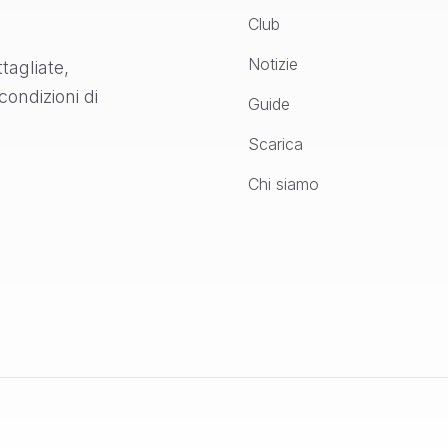
Club
Notizie
tagliate,
condizioni di
Guide
Scarica
Chi siamo